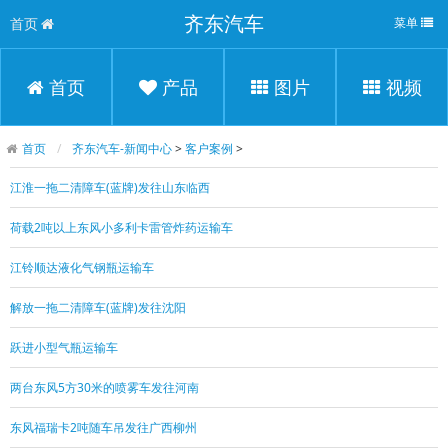
齐东汽车
首页
菜单
首页
产品
图片
视频
首页
齐东汽车-新闻中心
>
客户案例
>
江淮一拖二清障车(蓝牌)发往山东临西
荷载2吨以上东风小多利卡雷管炸药运输车
江铃顺达液化气钢瓶运输车
解放一拖二清障车(蓝牌)发往沈阳
跃进小型气瓶运输车
两台东风5方30米的喷雾车发往河南
东风福瑞卡2吨随车吊发往广西柳州