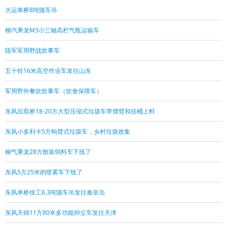
大运单桥8吨随车吊
柳汽乘龙M3小三轴高栏气瓶运输车
陆军军用野战炊事车
五十铃16米高空作业车发往山东
军用野外餐饮炊事车（饮食保障车）
东风后双桥18-20方大型压缩式垃圾车带摆臂和挂桶上料
东风小多利卡5方钩臂式垃圾车，乡村垃圾收集
柳气乘龙28方散装饲料车下线了
东风5方25米的喷雾车下线了
东风单桥徐工6.3吨随车吊发往秦皇岛
东风天锦11方80米多功能抑尘车发往天津