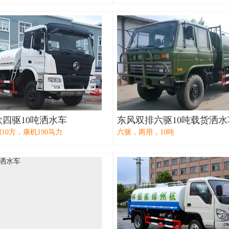
四驱10吨洒水车
东风双排六驱10吨载货洒水
10方，康机190马力
六驱，两用，10吨