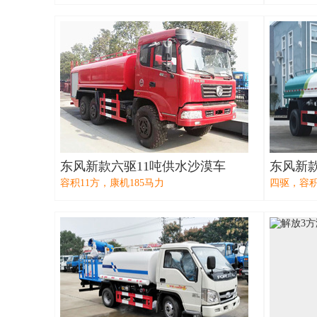
东风新款六驱11吨供水沙漠车
东风新款
容积11方，康机185马力
四驱，容积