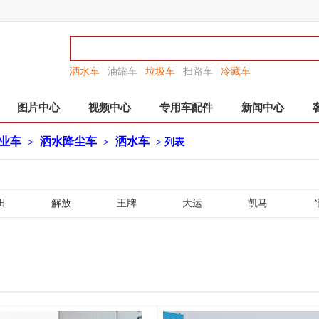
洒水车
油罐车
垃圾车
扫路车
冷藏车
图片中心
视频中心
专用车配件
新闻中心
业车
洒水降尘车
洒水车
>
>
> 列表
田
解放
王牌
大运
凯马