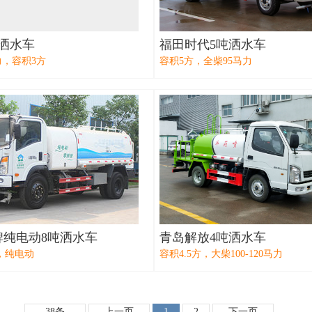
洒水车
福田时代5吨洒水车
力，容积3方
容积5方，全柴95马力
牌纯电动8吨洒水车
青岛解放4吨洒水车
方，纯电动
容积4.5方，大柴100-120马力
38条
上一页
1
2
下一页