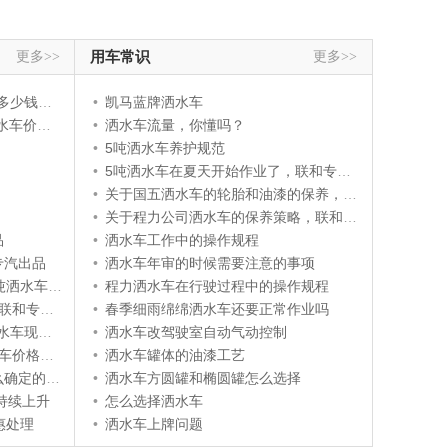
更多>>
用车常识
更多>>
钱一辆？
•
凯马蓝牌洒水车
多少钱？
•
洒水车流量，你懂吗？
•
5吨洒水车养护规范
•
5吨洒水车在夏天开始作业了，联和专汽出品
•
关于国五洒水车的轮胎和油漆的保养，联和专汽这样说....
•
关于程力公司洒水车的保养策略，联和专汽这样说。。
品
•
洒水车工作中的操作规程
专汽出品
•
洒水车年审的时候需要注意的事项
和专汽出品
•
程力洒水车在行驶过程中的操作规程
专汽出品
•
春季细雨绵绵洒水车还要正常作业吗
和专汽出品
•
洒水车改驾驶室自动气动控制
格和参数
•
洒水车罐体的油漆工艺
专汽告诉你
•
洒水车方圆罐和椭圆罐怎么选择
持续上升
•
怎么选择洒水车
惠处理
•
洒水车上牌问题