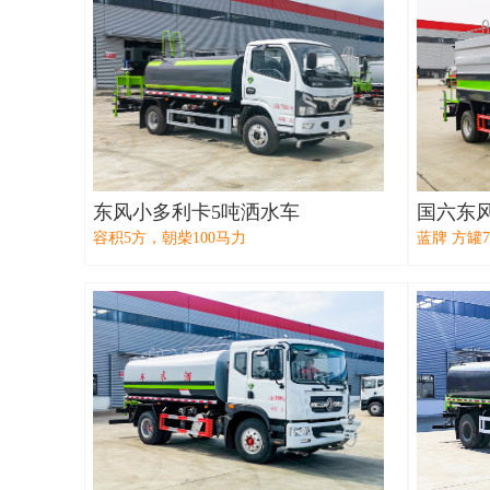
东风小多利卡5吨洒水车
国六东
容积5方，朝柴100马力
蓝牌 方罐