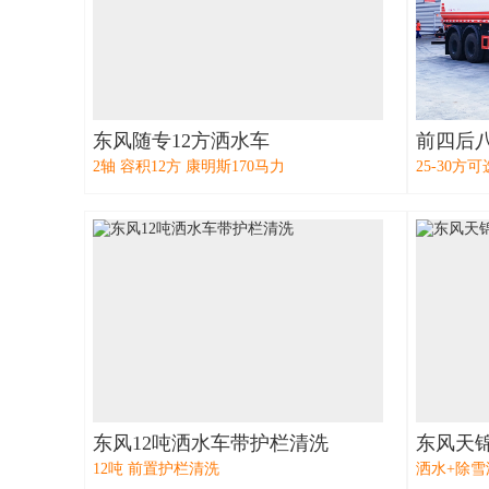
东风随专12方洒水车
前四后八
2轴 容积12方 康明斯170马力
25-30方
东风12吨洒水车带护栏清洗
东风天
12吨 前置护栏清洗
洒水+除雪