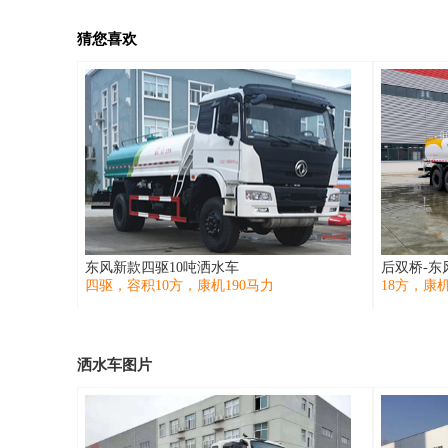
猜您喜欢
东风新款四驱10吨洒水车
后双桥-东
四驱，容积10方，康机190马力
18方，康机
洒水车图片