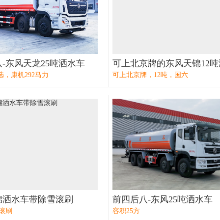
-东风天龙25吨洒水车
可上北京牌的东风天锦12
可选，康机292马力
可上北京牌，12吨，国六
锦洒水车带除雪滚刷
前四后八-东风25吨洒水车
滚刷
容积25方