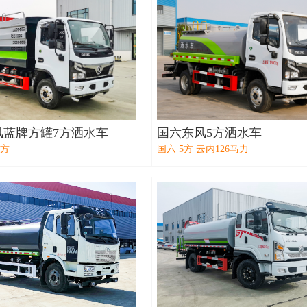
风蓝牌方罐7方洒水车
国六东风5方洒水车
7方
国六 5方 云内126马力