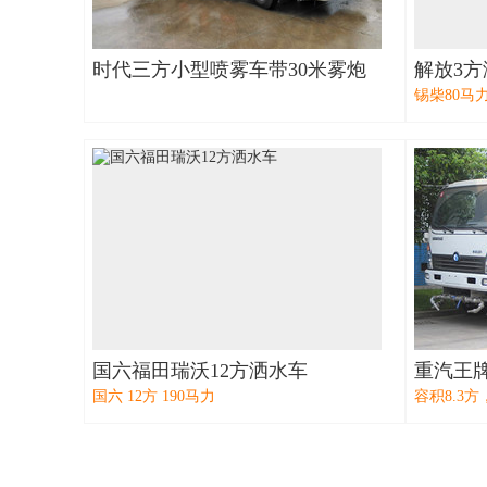
时代三方小型喷雾车带30米雾炮
解放3方
锡柴80马
国六福田瑞沃12方洒水车
重汽王
国六 12方 190马力
容积8.3