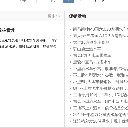
更多>>
促销活动
•
凯马凯捷M3国六9.23方洒水车多少
发往贵州
•
东风天锦VR国六10.7方清洗洒水车价格
全色素雅美观12吨洒水车尾部带LED指
•
大运15方洒水车促销
绿化洒水炮。前喷后洒侧喷，尾部平台
•
矿山勇士洒水车
•
东风5方洒水车雾炮车
•
唐骏小宝马2方洒水车
•
小型洒水车价格，联和专汽出
•
不上牌小型洒水车参数，联和
•
小型5吨洒水车畅销款，时风5吨洒水车，联
•
5吨不上牌洒水车价格及参数，联和
•
工地专用10吨，12吨，15吨洒水车现车，联
•
东风小型洒水车，5吨小型洒水车价
•
工地不上户洒水车的价格是怎么确定的，联和
•
2017开年程力公司洒水车销售
•
江淮格尔发20吨洒水车现车优