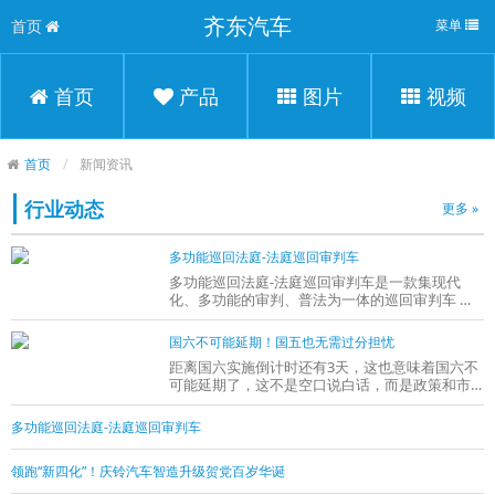
齐东汽车
首页
菜单
首页
产品
图片
视频
首页
新闻资讯
行业动态
更多 »
多功能巡回法庭-法庭巡回审判车
多功能巡回法庭-法庭巡回审判车是一款集现代
化、多功能的审判、普法为一体的巡回审判车 、
多样化的提供：群众立案、开庭、判决、送达等“
国六不可能延期！国五也无需过分担忧
距离国六实施倒计时还有3天，这也意味着国六不
可能延期了，这不是空口说白话，而是政策和市
场都已有所反馈。因此，提醒各方做好应对国六
的
多功能巡回法庭-法庭巡回审判车
领跑“新四化”！庆铃汽车智造升级贺党百岁华诞