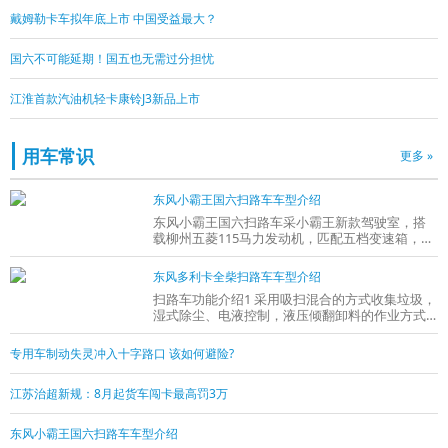
戴姆勒卡车拟年底上市 中国受益最大？
国六不可能延期！国五也无需过分担忧
江淮首款汽油机轻卡康铃J3新品上市
用车常识
更多 »
东风小霸王国六扫路车车型介绍
东风小霸王国六扫路车采小霸王新款驾驶室，搭
载柳州五菱115马力发动机，匹配五档变速箱，
185R14LT双后胎，140mm贯通式大梁，2 5吨的
后桥，
东风多利卡全柴扫路车车型介绍
扫路车功能介绍1 采用吸扫混合的方式收集垃圾，
湿式除尘、电液控制，液压倾翻卸料的作业方式
对路面进行清扫作业。2 采用副发动机专门驱
专用车制动失灵冲入十字路口 该如何避险?
江苏治超新规：8月起货车闯卡最高罚3万
东风小霸王国六扫路车车型介绍