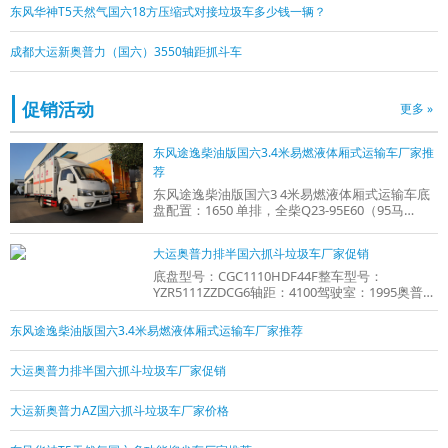
东风华神T5天然气国六18方压缩式对接垃圾车多少钱一辆？
成都大运新奥普力（国六）3550轴距抓斗车
促销活动
更多 »
东风途逸柴油版国六3.4米易燃液体厢式运输车厂家推
荐
东风途逸柴油版国六3 4米易燃液体厢式运输车底
盘配置：1650 单排，全柴Q23-95E60（95马
力），5档变速箱，185R14真空轮胎【后双轮】，
前后桥
大运奥普力排半国六抓斗垃圾车厂家促销
底盘型号：CGC1110HDF44F整车型号：
YZR5111ZZDCG6轴距：4100驾驶室：1995奥普力
排半发动机：中德合资德威云内D40TCIF1(云内
185)变速箱：法
东风途逸柴油版国六3.4米易燃液体厢式运输车厂家推荐
大运奥普力排半国六抓斗垃圾车厂家促销
大运新奥普力AZ国六抓斗垃圾车厂家价格