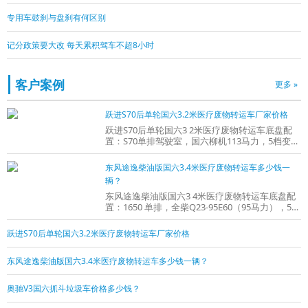
专用车鼓刹与盘刹有何区别
记分政策要大改 每天累积驾车不超8小时
客户案例
更多 »
跃进S70后单轮国六3.2米医疗废物转运车厂家价格
跃进S70后单轮国六3 2米医疗废物转运车底盘配
置：S70单排驾驶室，国六柳机113马力，5档变速
器，175R14后单胎，方向助力，3t后桥，3 4+5双
层
东风途逸柴油版国六3.4米医疗废物转运车多少钱一
辆？
东风途逸柴油版国六3 4米医疗废物转运车底盘配
置：1650 单排，全柴Q23-95E60（95马力），5档
变速箱，185R14真空轮胎【后双轮】，前后桥1 5
跃进S70后单轮国六3.2米医疗废物转运车厂家价格
东风途逸柴油版国六3.4米医疗废物转运车多少钱一辆？
奥驰V3国六抓斗垃圾车价格多少钱？