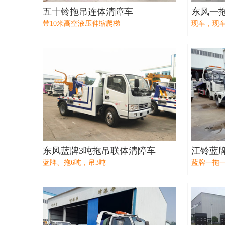
五十铃拖吊连体清障车
东风一拖
带10米高空液压伸缩爬梯
现车，现
东风蓝牌3吨拖吊联体清障车
江铃蓝
蓝牌、拖6吨，吊3吨
蓝牌一拖