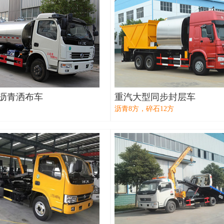
方沥青洒布车
重汽大型同步封层车
沥青8方，碎石12方