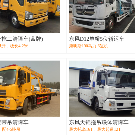
拖二清障车(蓝牌)
东风D12单桥5位轿运车
以开，板长4.2米
康明斯190马力 6缸机
锦带吊清障车
东风天锦拖吊联体清障车
，配4-5吨吊
最大托牵16T，最大起吊12T