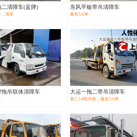
二清障车(蓝牌)
东风平板带吊清障车
车，现车
板长5.6米
牌拖吊联体清障车
大运一拖二带吊清障车
一
装3.2-4吨吊机，板长5.6米