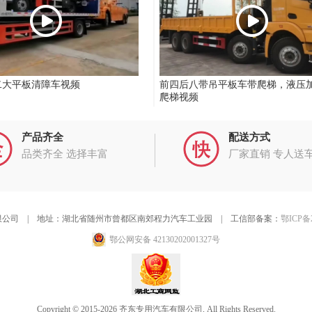
二大平板清障车视频
前四后八带吊平板车带爬梯，液压
爬梯视频
产品齐全
配送方式
品类齐全 选择丰富
厂家直销 专人送
公司 | 地址：湖北省随州市曾都区南郊程力汽车工业园 | 工信部备案：
鄂ICP备2
鄂公网安备 42130202001327号
Copyright © 2015-2026 齐东专用汽车有限公司, All Rights Reserved.