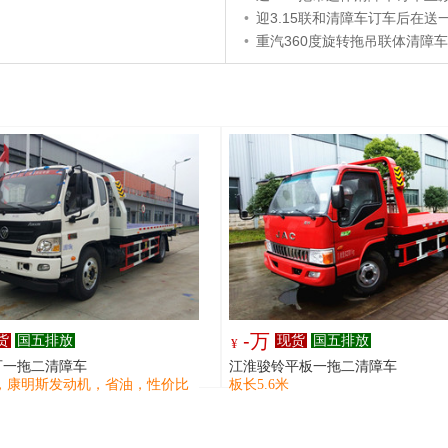
•
迎3.15联和清障车订车后在送一
•
重汽360度旋转拖吊联体清障车免
-万
货
国五排放
现货
国五排放
¥
可一拖二清障车
江淮骏铃平板一拖二清障车
米，康明斯发动机，省油，性价比
板长5.6米