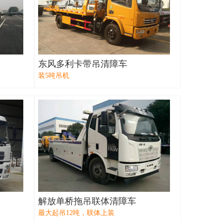
东风多利卡带吊清障车
装5吨吊机
解放单桥拖吊联体清障车
最大起吊12吨，联体上装