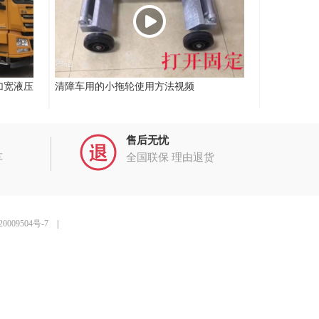
加宽液压
清障车用的小拖轮使用方法视频
售后无忧
车
全国联保 理由退货
0009504号-7
|