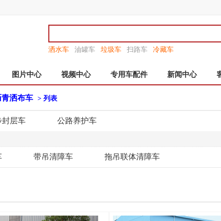
洒水车
油罐车
垃圾车
扫路车
冷藏车
图片中心
视频中心
专用车配件
新闻中心
沥青洒布车
> 列表
步封层车
公路养护车
车
带吊清障车
拖吊联体清障车