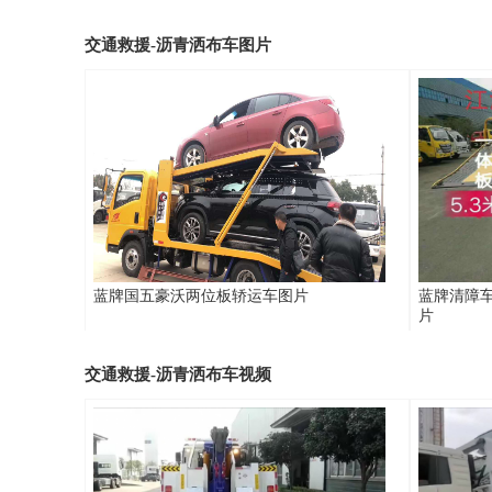
交通救援-沥青洒布车图片
蓝牌国五豪沃两位板轿运车图片
蓝牌清障
片
交通救援-沥青洒布车视频