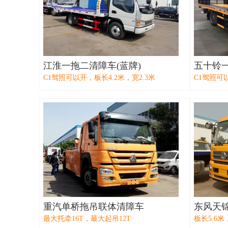
江淮一拖二清障车(蓝牌)
五十铃一
C1驾照可以开，板长4.2米，宽2.3米
C1驾照可
重汽单桥拖吊联体清障车
东风天
最大托牵16T，最大起吊12T
板长5.6米