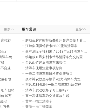
更多>>
用车常识
更多>>
厂家推荐
•
解放蓝牌伸缩带折叠贵州客户自提！看看我们的角度是不是
•
江铃集团骐铃轻卡H300蓝牌清障车
线生产
•
蓝牌清障车福利来了2019年蓝牌清障车取消营运证
免交购置税
•
畅销款东风多利卡带吊清障车免交购置税购车立省2万元
置税
•
台风山竹过后清障车来帮忙
运输车通行
•
清障车使用注意事项总则
•
一拖二清障车每日检查保养项目
限送货上门
•
炎帝神农故里寻根节-程力清障车为您的出行保驾护航
•
东风多利卡3吨一拖二清障车油缸怎样保养
）现车促销
•
清障车发动机坏了可以换吗？
价10万
•
五一高速堵车乃交通事故引起
最低价
•
黄牌一拖二清障车
减1万元
•
蓝牌一拖二清障车