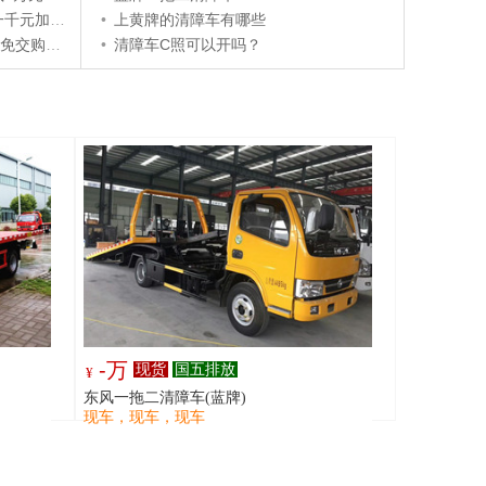
千元加油卡
•
上黄牌的清障车有哪些
交购置税
•
清障车C照可以开吗？
-万
现货
国五排放
¥
东风一拖二清障车(蓝牌)
现车，现车，现车