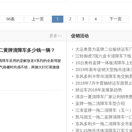
66条
上一页
1
2
3
4
下一页
更多>>
促销活动
•
​大运奥普力蓝牌二位板轿运车
拖二黄牌清障车多少钱一辆？
•
江铃御虎7国六皮卡清障车下线
牌清障车采用的是解放龙V系列的全新驾驶
•
10台奥铃蓝牌一体板清障车上
进气格栅时尚感不错，两侧大灯灯尾微微
•
2019年新年促销大型拖吊连体清障车
•
东风多利卡带吊清障车免交购
•
2018年7月中置轴轿运车面禁止不合规车辆
•
轿运车2018年发展新趋势
•
清凉一夏清障车厂家让利销售数量有
•
蓝牌一拖二清障车车型介绍
•
江淮蓝牌一拖二清障车（五一
•
凯马国五一拖二蓝牌清障车一口
•
东风多利卡一拖二清障车全市
•
迎3.15拖吊连体清障车订车立