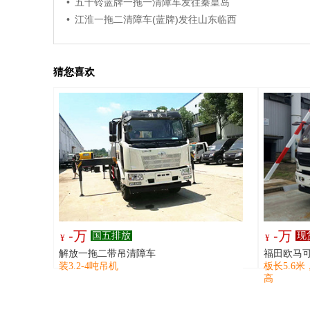
• 五十铃蓝牌一拖一清障车发往秦皇岛
• 江淮一拖二清障车(蓝牌)发往山东临西
猜您喜欢
-万
-万
国五排放
现
¥
¥
解放一拖二带吊清障车
福田欧马
装3.2-4吨吊机
板长5.6
高