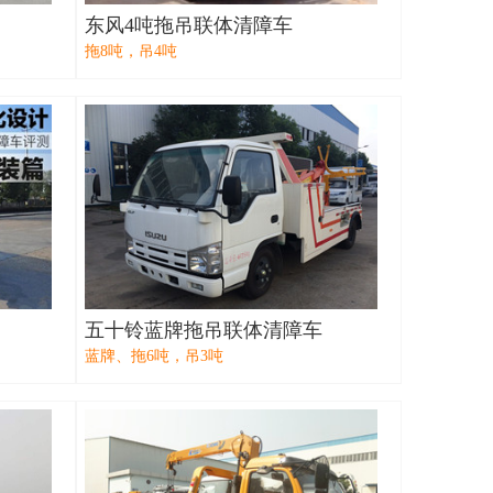
东风4吨拖吊联体清障车
拖8吨，吊4吨
五十铃蓝牌拖吊联体清障车
蓝牌、拖6吨，吊3吨