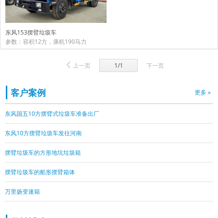
东风153摆臂垃圾车
参数：容积12方，康机190马力
上一页
1/1
下一页
客户案例
更多 »
东风国五10方摆臂式垃圾车准备出厂
东风10方摆臂垃圾车发往河南
摆臂垃圾车的方形地坑垃圾箱
摆臂垃圾车的船形摆臂箱体
万里扬变速箱