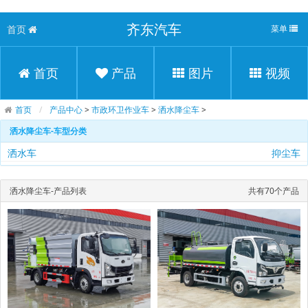
齐东汽车
首页
菜单
首页
产品
图片
视频
首页
产品中心
>
市政环卫作业车
>
洒水降尘车
>
洒水降尘车-车型分类
洒水车
抑尘车
洒水降尘车-产品列表
共有70个产品