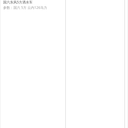
国六东风5方洒水车
参数：国六 5方 云内126马力