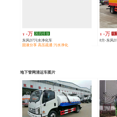
-万
-万
国四排放
现
¥
¥
东风D7污水净化车
8方-东风
固液分享 高压疏通 污水净化
地下管网清运车图片