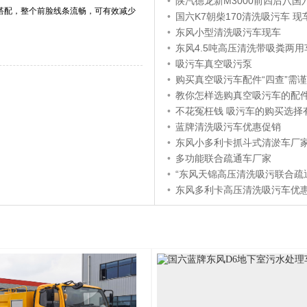
•
陕汽德龙新M3000前四后八国六清洗吸污车
搭配，整个前脸线条流畅，可有效减少
•
国六K7朝柴170清洗吸污车 现车2台（颜色
•
东风小型清洗吸污车现车
•
东风4.5吨高压清洗带吸粪两用
•
吸污车真空吸污泵
•
购买真空吸污车配件“四查”需
•
教你怎样选购真空吸污车的配
•
不花冤枉钱 吸污车的购买选择
•
蓝牌清洗吸污车优惠促销
•
东风小多利卡抓斗式清淤车厂
•
多功能联合疏通车厂家
•
“东风天锦高压清洗吸污联合疏通车”
•
东风多利卡高压清洗吸污车优