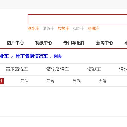
洒水车
油罐车
垃圾车
扫路车
冷藏车
图片中心
视频中心
专用车配件
新闻中心
业车
地下管网清运车
>
> 列表
高压清洗车
清洗吸污车
清淤车
污
田
江淮
江铃
陕汽
大运