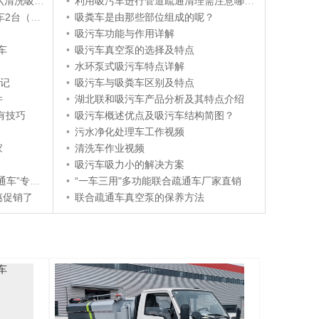
多少钱一辆？
•
利用吸污车进行管道疏通清理需注意哪些事项
：白绿灰）
•
吸粪车是由那些部位组成的呢？
•
吸污车功能与作用详解
车
•
吸污车真空泵的选择及特点
•
水环泵式吸污车特点详解
谨记
•
吸污车与吸粪车区别及特点
件
•
湖北联和吸污车产品分析及其特点介绍
有技巧
•
吸污车概述优点及吸污车结构简图？
•
污水净化处理车工作视频
家
•
清洗车作业视频
•
吸污车吸力小的解决方案
专业评测
•
“一车三用"多功能联合疏通车厂家直销
惠促销了
•
联合疏通车真空泵的保养方法