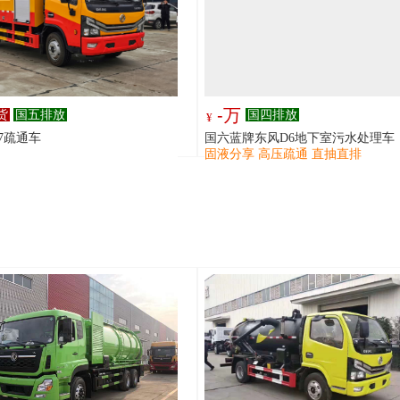
-万
货
国五排放
国四排放
¥
D7疏通车
国六蓝牌东风D6地下室污水处理车
固液分享 高压疏通 直抽直排