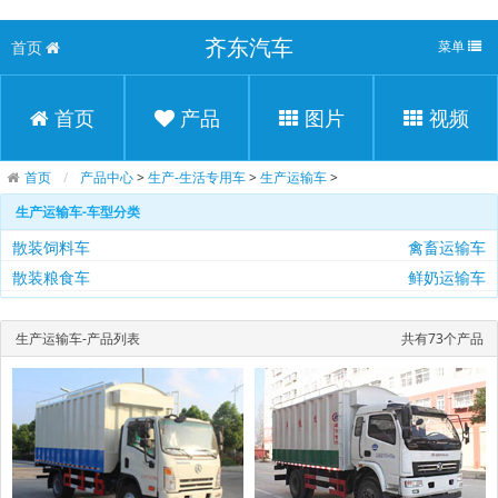
齐东汽车
首页
菜单
首页
产品
图片
视频
首页
产品中心
>
生产-生活专用车
>
生产运输车
>
生产运输车-车型分类
散装饲料车
禽畜运输车
散装粮食车
鲜奶运输车
生产运输车-产品列表
共有73个产品