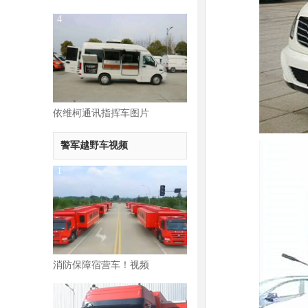
4
依维柯通讯指挥车图片
警军越野车视频
1
消防保障宿营车！视频
2