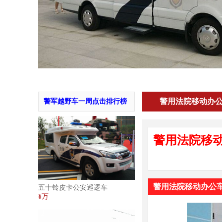
警用法院移动办
警军越野车一周点击排行榜
1
警用法院移
警用法院移动办公
五十铃皮卡公安巡逻车
¥万
2