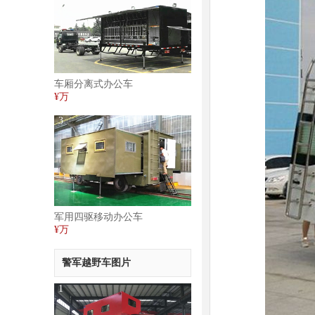
车厢分离式办公车
¥万
3
军用四驱移动办公车
¥万
警军越野车图片
1