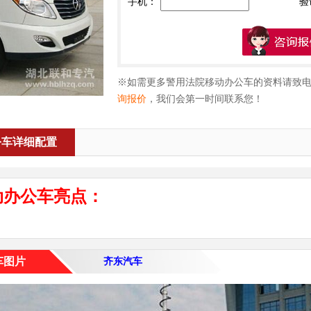
手机：
验
※如需更多警用法院移动办公车的资料请致
询报价
，我们会第一时间联系您！
资料
公车详细配置
动办公车亮点：
车图片
齐东汽车