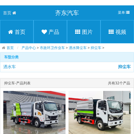
齐东汽车
首页
菜单
首页
产品
图片
视频
首页
产品中心
>
市政环卫作业车
>
洒水降尘车
>
抑尘车
>
车型分类
洒水车
抑尘车
抑尘车-产品列表
共有32个产品