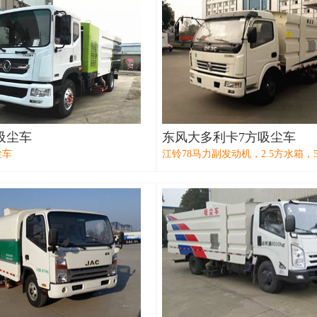
吸尘车
东风大多利卡7方吸尘车
尘车
江铃78马力副发动机，2.5方水箱，