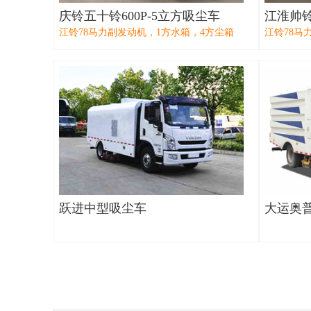
庆铃五十铃600P-5立方吸尘车
江淮帅
江铃78马力副发动机，1方水箱，4方尘箱
江铃78马
跃进中型吸尘车
大运奥