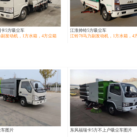
卡5方吸尘车
江淮帅铃5方吸尘车
力副发动机，1方水箱，4方尘箱
江铃78马力副发动机，1方水箱，4
尘车图片
东风福瑞卡5方不上户吸尘车图片