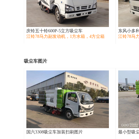
庆铃五十铃600P-5立方吸尘车
东风小多利
江铃78马力副发动机，1方水箱，4方尘箱
江铃78马
吸尘车图片
国六3308吸尘车加装扫刷图片
最小型吸