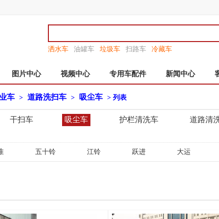
洒水车
油罐车
垃圾车
扫路车
冷藏车
图片中心
视频中心
专用车配件
新闻中心
业车
道路洗扫车
吸尘车
>
>
> 列表
干扫车
吸尘车
护栏清洗车
道路清
淮
五十铃
江铃
跃进
大运