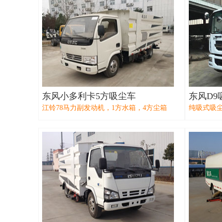
东风小多利卡5方吸尘车
东风D9
江铃78马力副发动机，1方水箱，4方尘箱
纯吸式吸