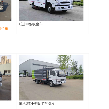
跃进中型吸尘车
方尘箱
东风5吨小型吸尘车图片