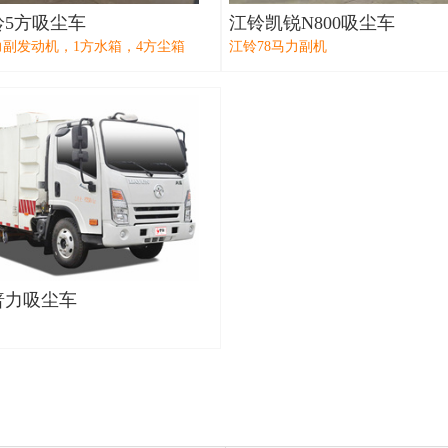
铃5方吸尘车
江铃凯锐N800吸尘车
力副发动机，1方水箱，4方尘箱
江铃78马力副机
普力吸尘车