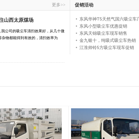
更多>>
促销活动
•
东风华神T5天然气国六吸尘车
发往山西太原煤场
•
东风小型吸尘车优惠促销
销,我公司的吸尘车清扫效果好，从几十微
•
东风天锦吸尘车现车销售
等杂物都能得到有效的，清扫效率为
•
金九银十，纯吸式吸尘车热销
•
江淮帅铃5方吸尘车现车促销