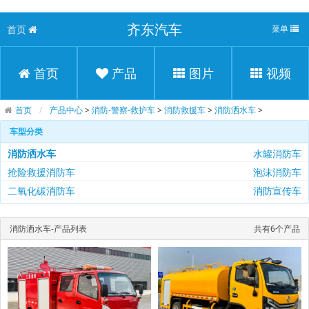
齐东汽车
首页
菜单
首页
产品
图片
视频
首页
产品中心
>
消防-警察-救护车
>
消防救援车
>
消防洒水车
>
车型分类
消防洒水车
水罐消防车
抢险救援消防车
泡沫消防车
二氧化碳消防车
消防宣传车
消防洒水车-产品列表
共有6个产品