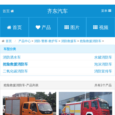
齐东汽车
首页
菜单
首页
产品
图片
视频
首页
产品中心
>
消防-警察-救护车
>
消防救援车
>
抢险救援消防车
>
车型分类
消防洒水车
水罐消防车
抢险救援消防车
泡沫消防车
二氧化碳消防车
消防宣传车
抢险救援消防车-产品列表
共有2个产品