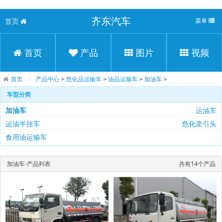
齐东汽车
首页
菜单
首页
产品
图片
视频
首页
产品中心
>
危化品运输车
>
油品运输车
>
加油车
>
车型分类
加油车
运油车
运油半挂车
危化牵引头
食用油运输车
加油车-产品列表
共有14个产品