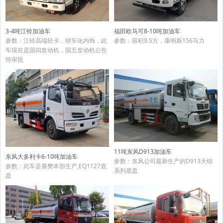
3-4吨江铃加油车
福田欧马可8-10吨加油车
参数：江铃高端轻卡，轿车化内饰，此
参数：容积9.5方，康明斯156马力
车现在是国四发动机，国五发动机公告
待审批
11吨东风D913加油车
东风大多利卡6-10吨加油车
参数：东风公司最新生产的D913天锦
参数：此车是襄樊本部生产,EQ1127底
系列底盘
盘