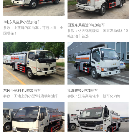
2吨东风蓝牌小型加油车
国五东风嘉运9吨加油车
参数：上蓝牌的加油车，可包上牌，全
参数：仿天锦驾驶室，国五发动机8-10
国联保！
吨加油车首选
东风小多利卡5吨加油车
江淮骏铃5吨加油车
参数：工地上的小型5吨流动加油车
参数：江淮高端轻卡，轿车化内饰