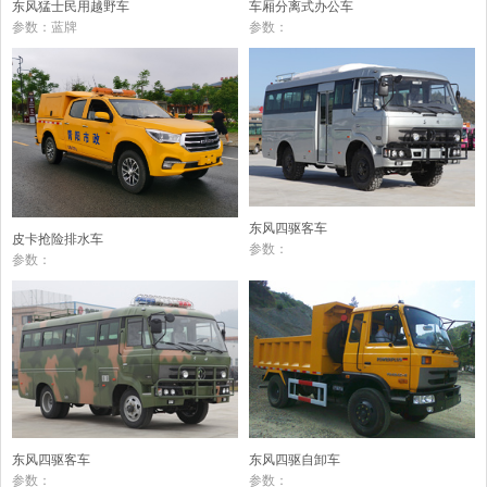
东风猛士民用越野车
车厢分离式办公车
参数：蓝牌
参数：
东风四驱客车
皮卡抢险排水车
参数：
参数：
东风四驱客车
东风四驱自卸车
参数：
参数：