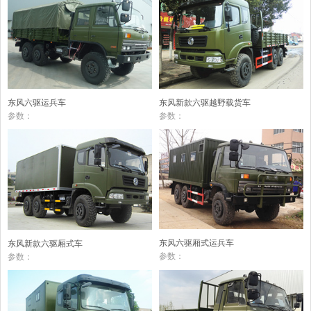
东风六驱运兵车
东风新款六驱越野载货车
参数：
参数：
东风六驱厢式运兵车
东风新款六驱厢式车
参数：
参数：