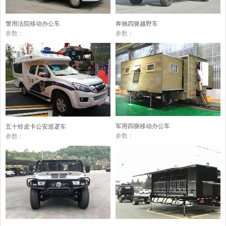
奔驰四驱越野车
警用法院移动办公车
参数：
参数：
军用四驱移动办公车
五十铃皮卡公安巡逻车
参数：
参数：