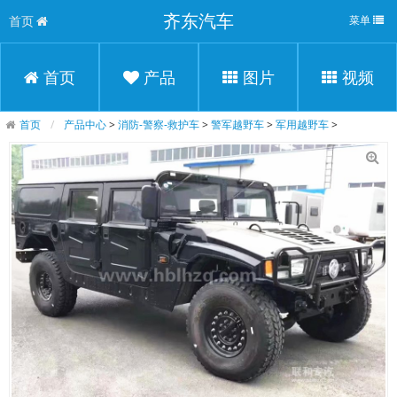
齐东汽车
首页
菜单
首页
产品
图片
视频
首页
产品中心
>
消防-警察-救护车
>
警军越野车
>
军用越野车
>