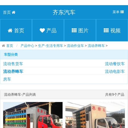
齐东汽车
首页
菜单
首页
产品
图片
视频
首页
产品中心
>
生产-生活专用车
>
流动作业车
>
流动养蜂车
>
车型分类
流动售货车
流动餐饮车
流动养蜂车
流动电影车
房车
流动养蜂车-产品列表
共有9个产品