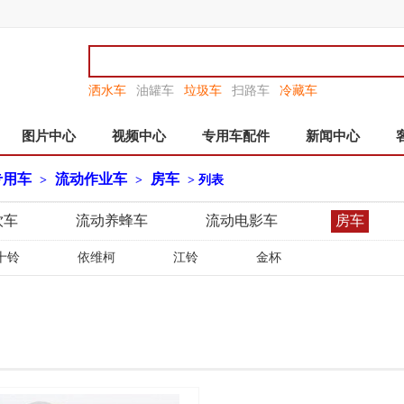
洒水车
油罐车
垃圾车
扫路车
冷藏车
图片中心
视频中心
专用车配件
新闻中心
专用车
流动作业车
房车
>
>
> 列表
饮车
流动养蜂车
流动电影车
房车
十铃
依维柯
江铃
金杯