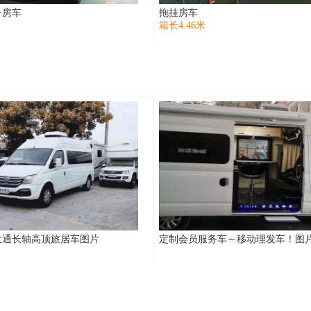
务房车
拖挂房车
箱长4.46米
大通长轴高顶旅居车图片
定制会员服务车～移动理发车！图