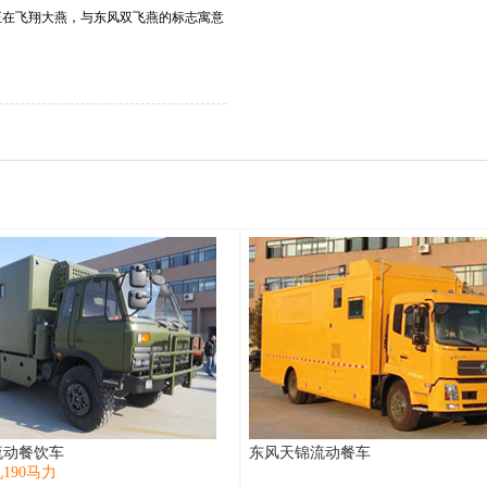
正在飞翔大燕，与东风双飞燕的标志寓意
流动餐饮车
东风天锦流动餐车
190马力