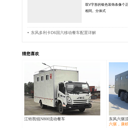
双V字形的银色装饰条像个
相同。分体式
• 东风多利卡D6国六移动餐车配置详解
猜您喜欢
江铃凯锐N800流动餐车
东风六驱
六驱，康机