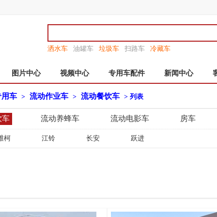
洒水车
油罐车
垃圾车
扫路车
冷藏车
图片中心
视频中心
专用车配件
新闻中心
专用车
流动作业车
流动餐饮车
>
>
> 列表
饮车
流动养蜂车
流动电影车
房车
维柯
江铃
长安
跃进