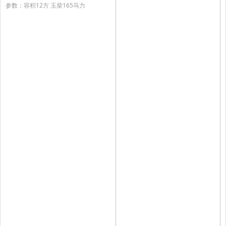
参数：容积12方 玉柴165马力