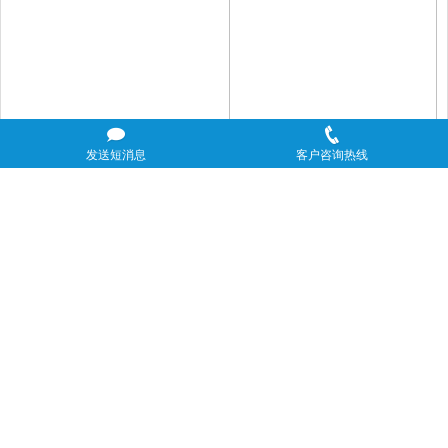
发送短消息
客户咨询热线