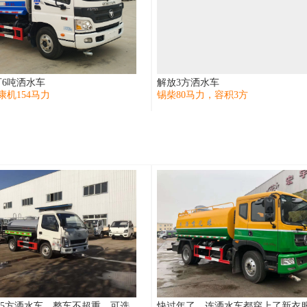
6吨洒水车
解放3方洒水车
康机154马力
锡柴80马力，容积3方
.5方洒水车，整车不超重，可选
快过年了，连洒水车都穿上了新衣