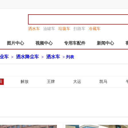
洒水车
油罐车
垃圾车
扫路车
冷藏车
图片中心
视频中心
专用车配件
新闻中心
业车
洒水降尘车
洒水车
>
>
> 列表
田
解放
王牌
大运
凯马