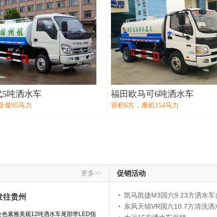
代5吨洒水车
福田欧马可6吨洒水车
全柴95马力
容积6方，康机154马力
更多>>
促销活动
•
凯马凯捷M3国六9.23方洒水车多少
发往贵州
•
东风天锦VR国六10.7方清洗洒水车价格
全色素雅美观12吨洒水车尾部带LED指