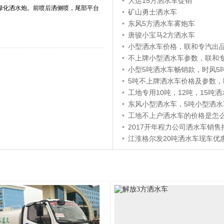
•
大运15方洒水车促销
绿化洒水炮。前喷后洒侧喷，尾部平台
•
矿山勇士洒水车
•
东风5方洒水车雾炮车
•
唐骏小宝马2方洒水车
•
小型洒水车价格，联和专汽出
•
不上牌小型洒水车参数，联和
•
小型5吨洒水车畅销款，时风5吨洒水车，联
•
5吨不上牌洒水车价格及参数，联和
•
工地专用10吨，12吨，15吨洒水车现车，联
•
东风小型洒水车，5吨小型洒水车价
•
工地不上户洒水车的价格是怎么确定的，联和
•
2017开年程力公司洒水车销售
•
江淮格尔发20吨洒水车现车优