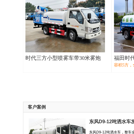
时代三方小型喷雾车带30米雾炮
福田时
容积5方，
客户案例
东风D9-12吨洒水车
东风D9-12吨洒水车，整车