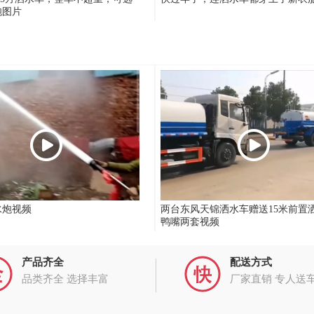
炮图片
水炮视频
两台东风天锦洒水车赠送15米前置
鸭嘴两套视频
产品齐全
配送方式
品类齐全 选择丰富
厂家直销 专人送