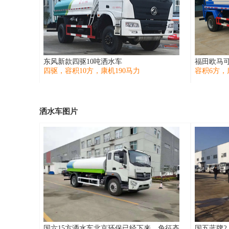
东风新款四驱10吨洒水车
福田欧马可
四驱，容积10方，康机190马力
容积6方，
洒水车图片
国六15方洒水车北京环保已经下来，免征齐
国五蓝牌2