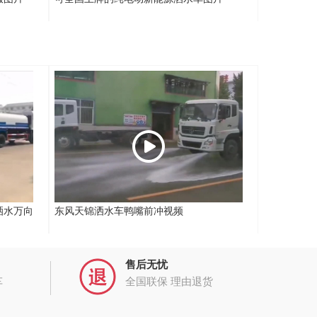
洒水万向
东风天锦洒水车鸭嘴前冲视频
售后无忧
车
全国联保 理由退货