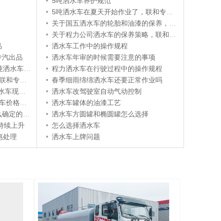
•
5吨洒水车养护规范
•
5吨洒水车在夏天开始作业了，联和专汽出品
•
关于国五洒水车的轮胎和油漆的保养，联和专汽这样说....
•
关于程力公司洒水车的保养策略，联和专汽这样说。。
品
•
洒水车工作中的操作规程
专汽出品
•
洒水车年审的时候需要注意的事项
和专汽出品
•
程力洒水车在行驶过程中的操作规程
专汽出品
•
春季细雨绵绵洒水车还要正常作业吗
和专汽出品
•
洒水车改驾驶室自动气动控制
格和参数
•
洒水车罐体的油漆工艺
专汽告诉你
•
洒水车方圆罐和椭圆罐怎么选择
持续上升
•
怎么选择洒水车
惠处理
•
洒水车上牌问题