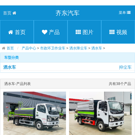
齐东汽车
首页
菜单
首页
产品
图片
视频
首页
产品中心
>
市政环卫作业车
>
洒水降尘车
>
洒水车
>
车型分类
洒水车
抑尘车
洒水车-产品列表
共有38个产品