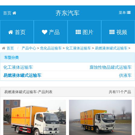
齐东汽车
首页
菜单
首页
产品
图片
视频
首页
产品中心
>
危化品运输车
>
化工液体运输车
>
易燃液体罐式运输车
>
车型分类
化工液体运输车
腐蚀性物品罐式运输车
易燃液体罐式运输车
供液车
易燃液体罐式运输车-产品列表
共有11个产品