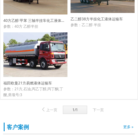
乙二醇38方半挂化工液体运输车
40方乙醇 甲苯 三轴半挂车化工液体半挂车
参数：乙二醇 半挂
参数：40方 乙醇半挂
福田欧曼21方易燃液体运输车
参数：21方,石油,丙乙丁醇,丙丁酮,丁
醚,类项号:3
上一页
1/1
下一页
客户案例
更多 »