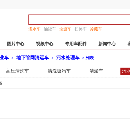
洒水车
油罐车
垃圾车
扫路车
冷藏车
图片中心
视频中心
专用车配件
新闻中心
业车
地下管网清运车
污水处理车
>
>
> 列表
高压清洗车
清洗吸污车
清淤车
污
运