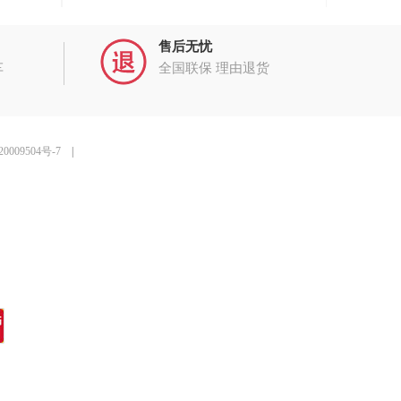
售后无忧
车
全国联保 理由退货
0009504号-7
|