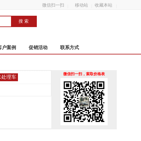
微信扫一扫
移动站
收藏本站
客户案例
促销活动
联系方式
微信扫一扫，索取价格表
水处理车