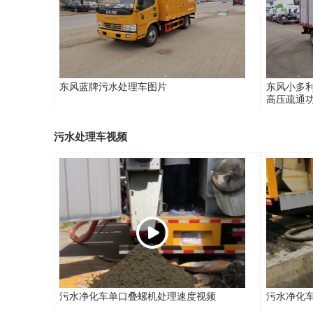
东风蓝牌污水处理车图片
东风小多利
高压疏通功
污水处理车视频
污水净化车单口叠螺机处理速度视频
污水净化车