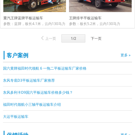
重汽王牌蓝牌平板运输车
王牌排半平板运输车
参数：蓝牌，板长4.1米，云内130马力
参数：板长5.2米，云内130马力
上一页
1/2
下一页
客户案例
更多 »
国六黄牌福田时代领航 6 一拖二平板运输车厂家价格
东风专底D3平板运输车厂家推荐
​东风多利卡D9国六平板运输车价格多少钱？
福田时代领航小三轴平板运输车介绍
大运平板运输车
促销活动
更多 »