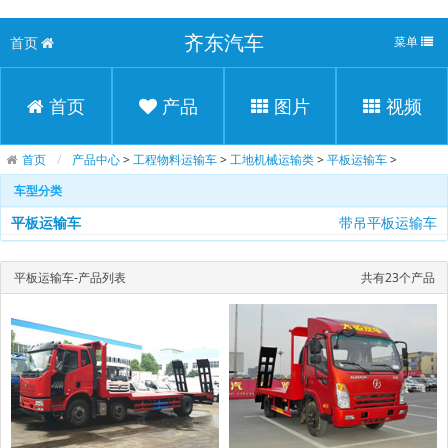
齐东汽车
首页
菜单
首页
产品
图片
视频
首页
产品中心
>
工程物料运输车
>
工地机械运输类
>
平板运输车
>
车型分类
平板运输车
带吊平板运输车
平板运输车-产品列表
共有23个产品