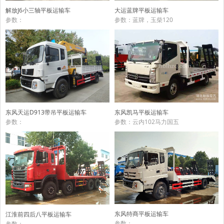
解放J6小三轴平板运输车
大运蓝牌平板运输车
参数：
参数：蓝牌，玉柴120
东风天运D913带吊平板运输车
东风凯马平板运输车
参数：
参数：云内102马力国五
东风特商平板运输车
江淮前四后八平板运输车
参数：
参数：