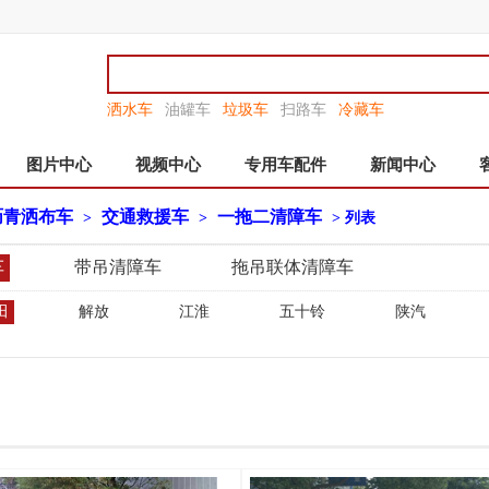
洒水车
油罐车
垃圾车
扫路车
冷藏车
图片中心
视频中心
专用车配件
新闻中心
沥青洒布车
交通救援车
一拖二清障车
>
>
> 列表
车
带吊清障车
拖吊联体清障车
田
解放
江淮
五十铃
陕汽