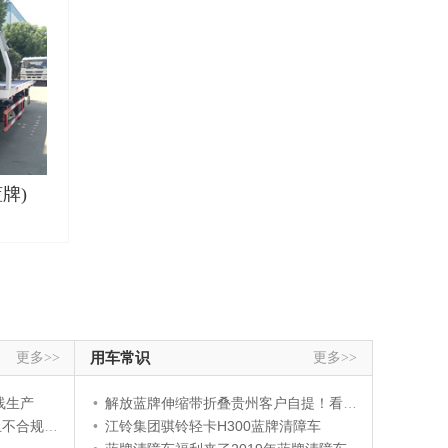
牌)
更多>>
用车常识
更多>>
线生产
•
解放蓝牌伸缩带折叠贵州客户自提！看看我们的角度是不是
运输车通行
•
江铃集团骐铃轻卡H300蓝牌清障车