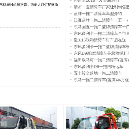
•
轿运车2018年发展新趋势
进气格栅时尚感不错，两侧大灯灯尾微微
•
清凉一夏清障车厂家让利销售数量有
•
蓝牌一拖二清障车车型介绍
•
江淮蓝牌一拖二清障车（五一
•
凯马国五一拖二蓝牌清障车一口
•
东风多利卡一拖二清障车全市
•
迎3.15联和清障车订车后在送一
•
东风多利卡一拖二蓝牌清障车
•
东风D9新款清障车是您救援利
•
福田欧马可一拖二清障车(蓝牌)
•
东风多利卡D9一拖四轿运车
•
五十铃全落地一拖二清障车
•
凯马一拖二清障车(蓝牌)本月