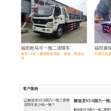
福田欧马可一拖二清障车
福田康瑞
板长5.6米，康明斯发动机，省油，性价比
可调方向盘
高
客户案例
解放龙V2.0国六一
解放龙V2 0国六一拖二黄