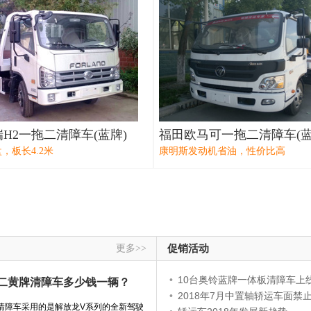
H2一拖二清障车(蓝牌)
福田欧马可一拖二清障车(蓝
，板长4.2米
康明斯发动机省油，性价比高
更多>>
促销活动
•
10台奥铃蓝牌一体板清障车上
拖二黄牌清障车多少钱一辆？
•
2018年7月中置轴轿运车面禁止不合规车辆
牌清障车采用的是解放龙V系列的全新驾驶