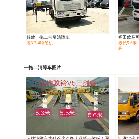
解放一拖二带吊清障车
福田欧马
装3.2-4吨吊机
板长5.6
高
一拖二清障车图片
蓝牌清障车为什么这么多人选择一体板！图
江淮V5蓝