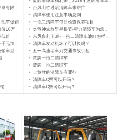
•
蓝牌清障车福利来了2019年蓝牌清障车取消营运证
限送货上门
•
台风山竹过后清障车来帮忙
•
清障车使用注意事项总则
）现车促销
•
一拖二清障车每日检查保养项目
价10万
•
炎帝神农故里寻根节-程力清障车为您的出行保驾护航
最低价
•
东风多利卡3吨一拖二清障车油缸怎样保养
千元加油卡
•
清障车发动机坏了可以换吗？
畅销车型
•
五一高速堵车乃交通事故引起
器
•
黄牌一拖二清障车
•
蓝牌一拖二清障车
•
上黄牌的清障车有哪些
•
清障车C照可以开吗？
促销
•
清障车C照可以开吗？