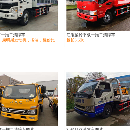
可一拖二清障车
江淮骏铃平板一拖二清障车
米，康明斯发动机，省油，性价比
板长5.6米
牌一拖二清障车图片
江铃顺达清障车图片