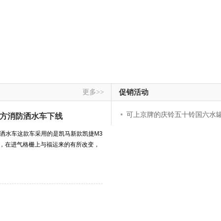
更多>>
促销活动
•
可上京牌的庆铃五十铃国六水罐消防
25方消防洒水车下线
消防洒水车这款车采用的是凯马新款凯捷M3
室，在进气格栅上与福运来的有所改变，