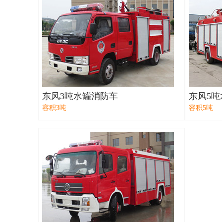
东风3吨水罐消防车
东风5
容积3吨
容积5吨