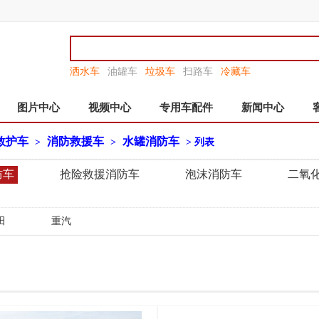
洒水车
油罐车
垃圾车
扫路车
冷藏车
图片中心
视频中心
专用车配件
新闻中心
救护车
消防救援车
水罐消防车
>
>
> 列表
防车
抢险救援消防车
泡沫消防车
二氧
田
重汽