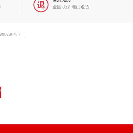
车
全国联保 理由退货
0009504号-7
|