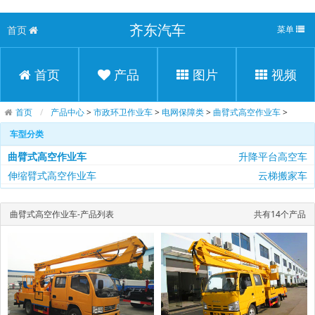
齐东汽车
首页
菜单
首页
产品
图片
视频
首页
产品中心
>
市政环卫作业车
>
电网保障类
>
曲臂式高空作业车
>
车型分类
曲臂式高空作业车
升降平台高空车
伸缩臂式高空作业车
云梯搬家车
曲臂式高空作业车-产品列表
共有14个产品