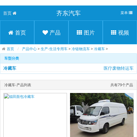
齐东汽车
首页
菜单
首页
产品
图片
视频
首页
产品中心
>
生产-生活专用车
>
冷链物流车
>
冷藏车
>
车型分类
冷藏车
医疗废物转运车
冷藏车-产品列表
共有79个产品