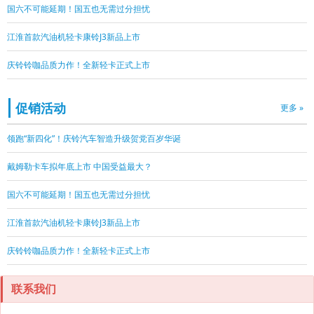
国六不可能延期！国五也无需过分担忧
江淮首款汽油机轻卡康铃J3新品上市
庆铃铃咖品质力作！全新轻卡正式上市
促销活动
更多 »
领跑“新四化”！庆铃汽车智造升级贺党百岁华诞
戴姆勒卡车拟年底上市 中国受益最大？
国六不可能延期！国五也无需过分担忧
江淮首款汽油机轻卡康铃J3新品上市
庆铃铃咖品质力作！全新轻卡正式上市
联系我们