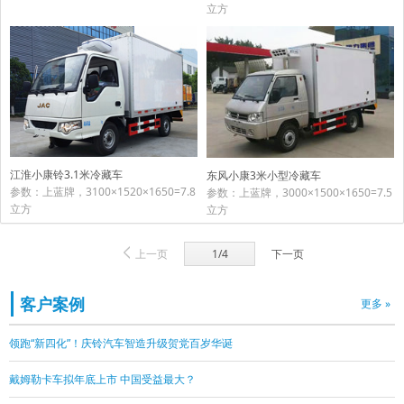
立方
江淮小康铃3.1米冷藏车
东风小康3米小型冷藏车
参数：上蓝牌，3100×1520×1650=7.8
参数：上蓝牌，3000×1500×1650=7.5
立方
立方
上一页
1/4
下一页
客户案例
更多 »
领跑“新四化”！庆铃汽车智造升级贺党百岁华诞
戴姆勒卡车拟年底上市 中国受益最大？