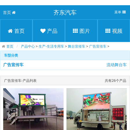
齐东汽车
首页
菜单
首页
产品
图片
视频
首页
产品中心
>
生产-生活专用车
>
舞台宣传车
>
广告宣传车
>
车型分类
广告宣传车
流动舞台车
广告宣传车-产品列表
共有26个产品