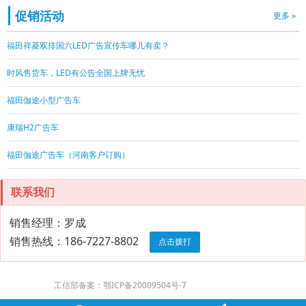
促销活动
更多 »
福田祥菱双排国六LED广告宣传车哪儿有卖？
时风售货车，LED有公告全国上牌无忧
福田伽途小型广告车
康瑞H2广告车
福田伽途广告车（河南客户订购）
联系我们
销售经理：罗成
销售热线：186-7227-8802
点击拨打
工信部备案：鄂ICP备20009504号-7