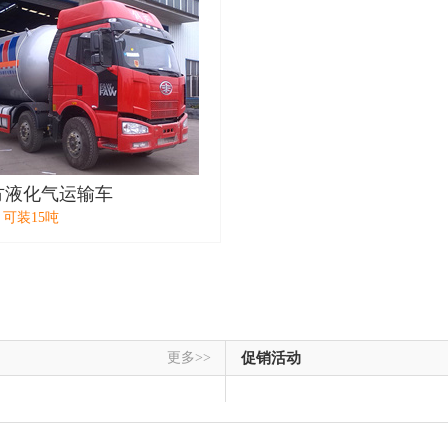
方液化气运输车
，可装15吨
更多>>
促销活动