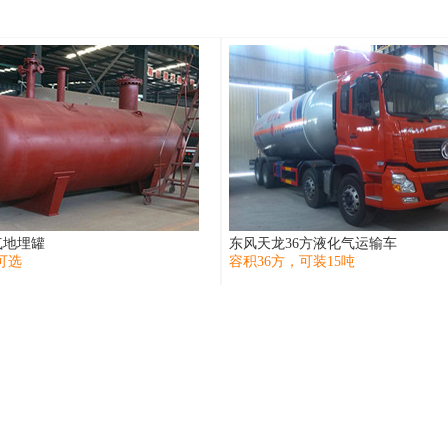
气地埋罐
东风天龙36方液化气运输车
方可选
容积36方，可装15吨