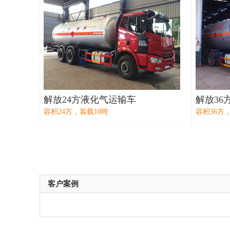
解放24方液化气运输车
解放36
容积24方，装载10吨
容积36方
客户案例