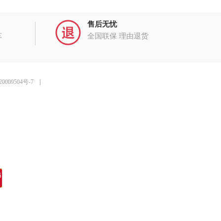
售后无忧
车
全国联保 理由退货
0009504号-7
|