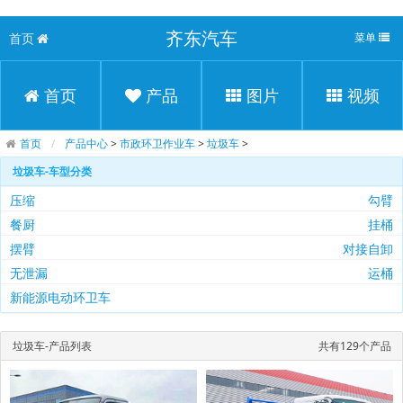
齐东汽车
首页
菜单
首页
产品
图片
视频
首页
产品中心
>
市政环卫作业车
>
垃圾车
>
垃圾车-车型分类
压缩
勾臂
餐厨
挂桶
摆臂
对接自卸
无泄漏
运桶
新能源电动环卫车
垃圾车-产品列表
共有129个产品