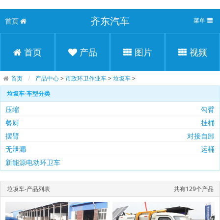
齐东汽车
首页
菜单
首页
产品
图片
视频
首页
产品中心
>
市政环卫作业车
>
垃圾车
>
垃圾车-车型分类
压缩
勾臂
餐厨
挂桶
摆臂
对接自卸
无泄漏
运桶
新能源电动环卫车
垃圾车-产品列表
共有129个产品