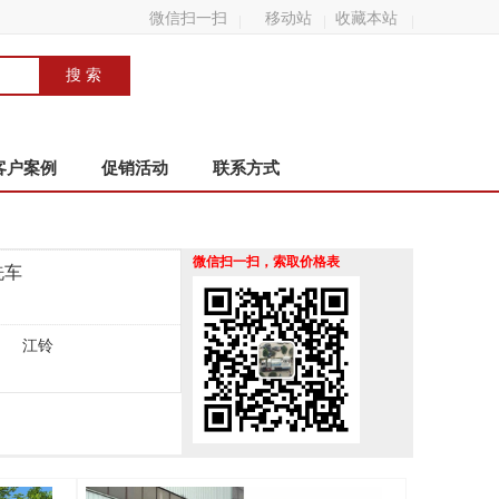
微信扫一扫
移动站
收藏本站
客户案例
促销活动
联系方式
微信扫一扫，索取价格表
洗车
江铃