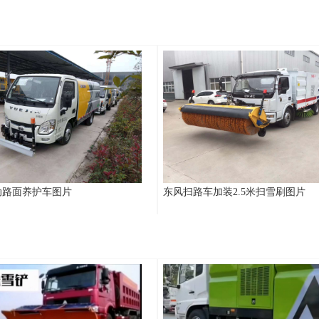
动路面养护车图片
东风扫路车加装2.5米扫雪刷图片