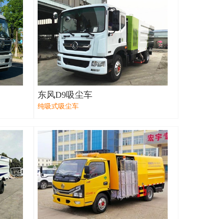
东风D9吸尘车
纯吸式吸尘车