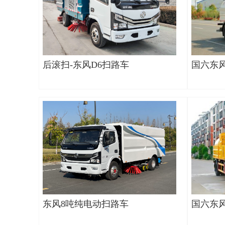
后滚扫-东风D6扫路车
国六东
东风8吨纯电动扫路车
国六东