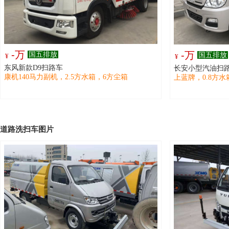
-万
-万
国五排放
国五排放
¥
¥
东风新款D9扫路车
长安小型汽油扫
康机140马力副机，2.5方水箱，6方尘箱
上蓝牌，0.8方水
道路洗扫车图片
-万
国六排放