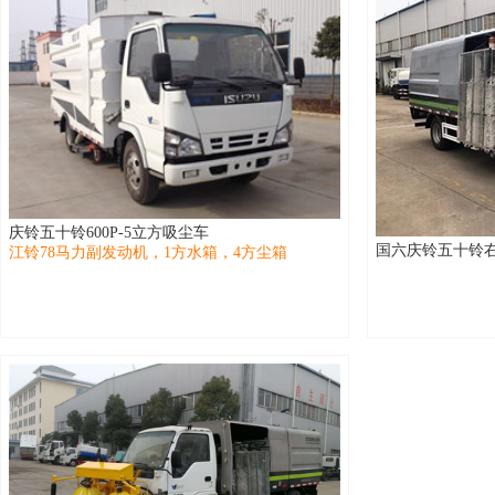
庆铃五十铃600P-5立方吸尘车
国六庆铃五十铃
江铃78马力副发动机，1方水箱，4方尘箱