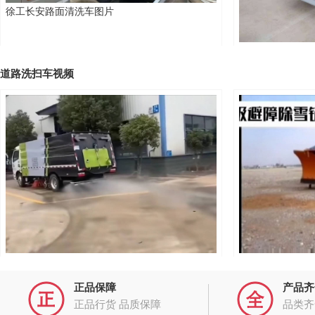
¥
徐工长安路面清洗车图片
16方-解放洗扫车
康机170马力副机，8.5方水箱，7方尘箱
徐工纯电动路面
道路洗扫车视频
国六小型洗扫车，后喷雾，自洁，清洗枪功能演
四连杆四段超级
示。视频
正品保障
产品齐
最高配置东风天锦洗扫车2台齐发图片
正品行货 品质保障
品类齐