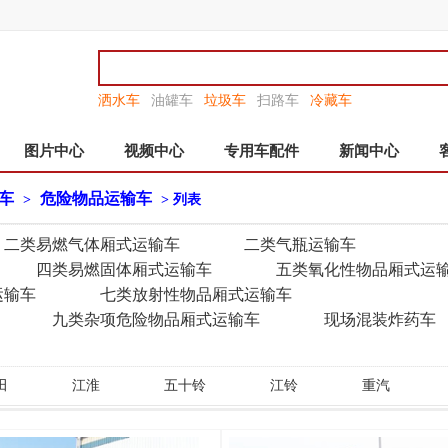
洒水车
油罐车
垃圾车
扫路车
冷藏车
图片中心
视频中心
专用车配件
新闻中心
车
危险物品运输车
>
> 列表
二类易燃气体厢式运输车
二类气瓶运输车
四类易燃固体厢式运输车
五类氧化性物品厢式运
运输车
七类放射性物品厢式运输车
九类杂项危险物品厢式运输车
现场混装炸药车
田
江淮
五十铃
江铃
重汽