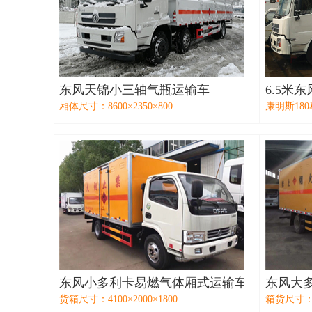
东风天锦小三轴气瓶运输车
6.5米
厢体尺寸：8600×2350×800
康明斯180
东风小多利卡易燃气体厢式运输车
东风大
货箱尺寸：4100×2000×1800
箱货尺寸：51