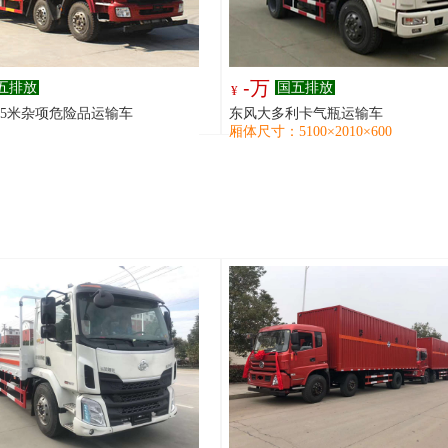
-万
五排放
国五排放
¥
.5米杂项危险品运输车
东风大多利卡气瓶运输车
厢体尺寸：5100×2010×600