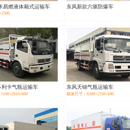
5米易燃液体厢式运输车
东风新款六驱防爆车
×2500
多利卡气瓶运输车
东风天锦气瓶运输车
00×2010×600
箱体尺寸：6200×2350×600