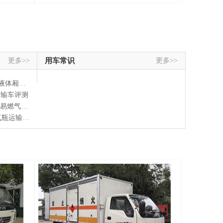
更多>>
用车常识
更多>>
车厂家推荐
运输车评测
车价格多少？
车！安‌检达