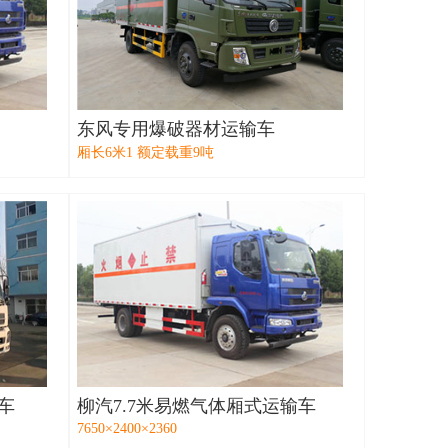
东风专用爆破器材运输车
厢长6米1 额定载重9吨
车
柳汽7.7米易燃气体厢式运输车
7650×2400×2360