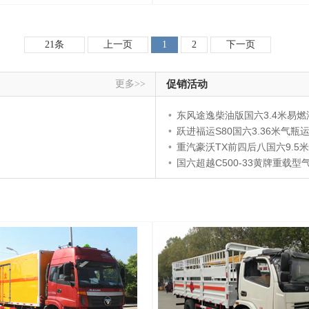
21条
上一页
1
2
下一页
更多>>
促销活动
•
东风途逸柴油版国六3.4米易燃液体厢式运输
•
跃进福运S80国六3.36米气瓶
•
重汽豪沃TX前四后八国六9.5米易燃气体厢式运输
•
国六超‌越C500-3‌3黄牌重‌载型气瓶运输‌