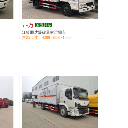
-万
国五排放
¥
江铃顺达爆破器材运输车
货箱尺寸：4200×1850×1730