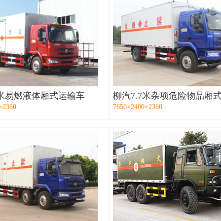
7米易燃液体厢式运输车
柳汽7.7米杂项危险物品厢
×2360
7650×2400×2360