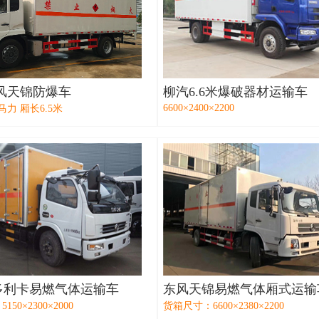
东风天锦防爆车
柳汽6.6米爆破器材运输车
6600×2400×2200
马力 厢长6.5米
多利卡易燃气体运输车
东风天锦易燃气体厢式运输
50×2300×2000
货箱尺寸：6600×2380×2200