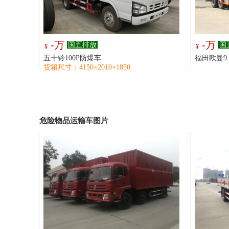
-万
-万
国五排放
国
¥
¥
五十铃100P防爆车
福田欧曼9
货箱尺寸：4150×2010×1850
危险物品运输车图片