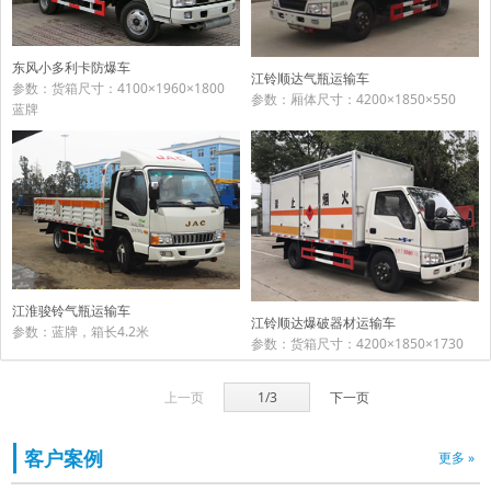
东风小多利卡防爆车
江铃顺达气瓶运输车
参数：货箱尺寸：4100×1960×1800
参数：厢体尺寸：4200×1850×550
蓝牌
江淮骏铃气瓶运输车
江铃顺达爆破器材运输车
参数：蓝牌，箱长4.2米
参数：货箱尺寸：4200×1850×1730
上一页
1/3
下一页
客户案例
更多 »