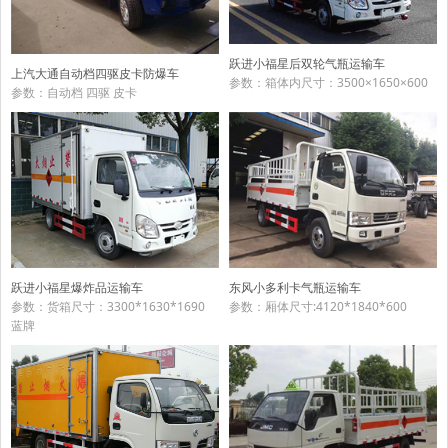
跃进小福星后双轮气瓶运输车
上汽大通自动档四驱皮卡防爆车
参数：箱体内尺寸：3500×1650×600
参数：自动档 四驱 皮卡
跃进小福星爆炸品运输车
东风小多利卡气瓶运输车
参数：货箱尺寸：3300*1630*1690
参数：厢体尺寸:4120*1840*600
蓝牌