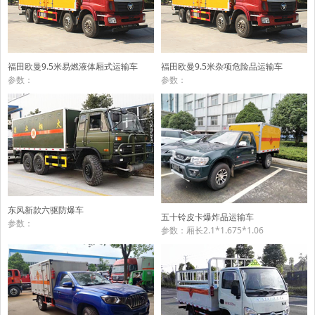
福田欧曼9.5米易燃液体厢式运输车
福田欧曼9.5米杂项危险品运输车
参数：
参数：
东风新款六驱防爆车
五十铃皮卡爆炸品运输车
参数：
参数：厢长2.1*1.675*1.06