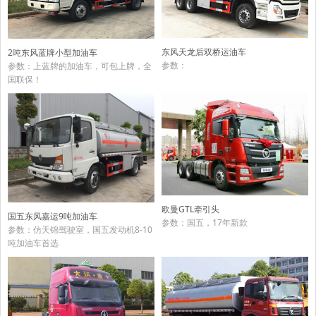
东风天龙后双桥运油车
2吨东风蓝牌小型加油车
参数：
参数：上蓝牌的加油车，可包上牌，全
国联保！
欧曼GTL牵引头
国五东风嘉运9吨加油车
参数：国五，17年新款
参数：仿天锦驾驶室，国五发动机8-10
吨加油车首选