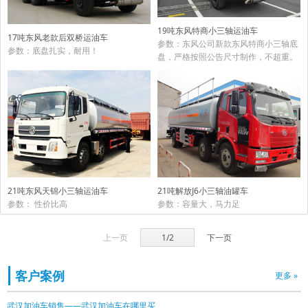
19吨东风特商小三轴运油车
17吨东风老款后双桥运油车
参数：东风公司新款东风特商小三轴底
参数：底盘扎实，耐用！
盘，严格按照公告尺寸制作，不超重。
21吨东风天锦小三轴运油车
21吨解放J6小三轴油罐车
参数： 性价比高
参数：容量大，马力足
上一页
1/2
下一页
客户案例
更多 »
武汉加油车销售——武汉加油车在哪里买