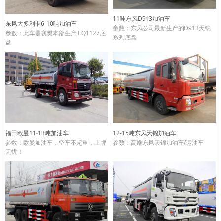
11吨东风D913加油车
东风大多利卡6-10吨加油车
参数：东风公司最新生产的D913天锦
参数：此车是襄樊本部生产,EQ1127底
系列底盘
盘
福田欧曼11-13吨加油车
12-15吨东风天锦加油车
参数：欧曼加油车，空车不超重，上牌
参数：高端东风天锦加油车/运油车
无忧！