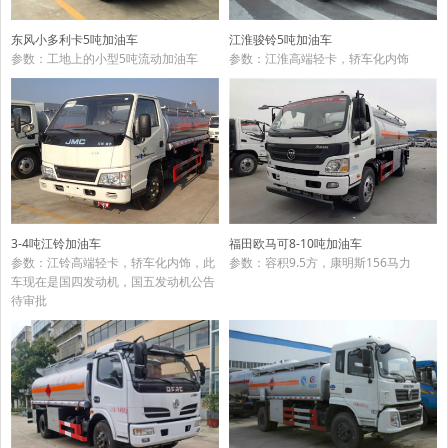
东风小多利卡5吨加油车
江淮骏铃5吨加油车
参数：工地上的小型5吨流动加油车
参数：江淮高端轻卡，轿车化内饰
3-4吨江铃加油车
福田欧马可8-10吨加油车
参数：江铃高端轻卡，轿车化内饰，此
参数：容积9.5方，康明斯156马力
车现在是国四发动机，国五发动机公告
待审批