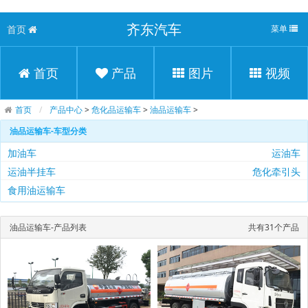
齐东汽车
首页
菜单
首页
产品
图片
视频
首页
产品中心
>
危化品运输车
>
油品运输车
>
油品运输车-车型分类
加油车
运油车
运油半挂车
危化牵引头
食用油运输车
油品运输车-产品列表
共有31个产品