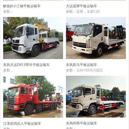
解放J6小三轴平板运输车
大运蓝牌平板运输车
参数：
参数：蓝牌，玉柴120
东风天运D913带吊平板运输车
东风凯马平板运输车
参数：
参数：云内102马力国五
东风特商平板运输车
江淮前四后八平板运输车
参数：
参数：