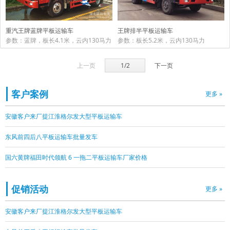
重汽王牌蓝牌平板运输车
王牌排半平板运输车
参数：蓝牌，板长4.1米，云内130马力
参数：板长5.2米，云内130马力
上一页
1/2
下一页
客户案例
更多 »
安徽客户来厂提江淮格尔发大型平板运输车
东风前四后八平板运输车批量发车
国六黄牌福田时代领航 6 一拖二平板运输车厂家价格
促销活动
更多 »
安徽客户来厂提江淮格尔发大型平板运输车