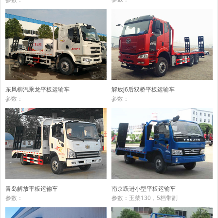
东风柳汽乘龙平板运输车
解放J6后双桥平板运输车
参数：
参数：
青岛解放平板运输车
南京跃进小型平板运输车
参数：
参数：玉柴130，5档带副