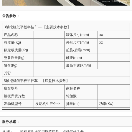
公告参数：
3轴挖机低平板半挂车----【主要技术参数】
产品名称
罐体尺寸(mm)
xx
总质量(Kg)
外形尺寸(mm)
xx
额定载质量(Kg)
前悬/后悬(mm)
整备质量(Kg)
轴距(mm)
轴荷(Kg)
最高车速(Km/h)
其它
3轴挖机低平板半挂车---【底盘技术参数】
底盘型号
商标名称
钢板弹簧片数
轮胎数
发动机型号
发动机生产企业
排量(ml)
功率(Kw)
服务承诺：
承 诺：
所有底盘均采用原装底盘，提供保修手册。