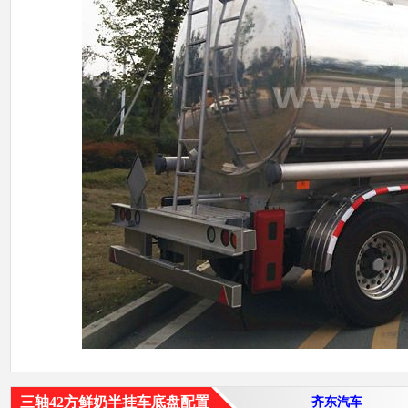
三轴42方鲜奶半挂车底盘配置
齐东汽车