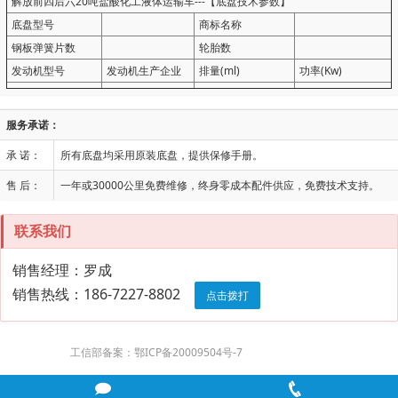
解放前四后六20吨盐酸化工液体运输车---【底盘技术参数】
底盘型号
商标名称
钢板弹簧片数
轮胎数
发动机型号
发动机生产企业
排量(ml)
功率(Kw)
服务承诺：
承 诺：
所有底盘均采用原装底盘，提供保修手册。
售 后：
一年或30000公里免费维修，终身零成本配件供应，免费技术支持。
联系我们
销售经理：罗成
销售热线：186-7227-8802
点击拨打
工信部备案：鄂ICP备20009504号-7