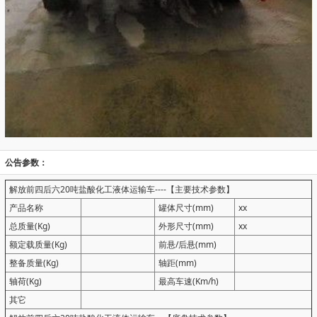
公告参数：
解放前四后六20吨盐酸化工液体运输车----【主要技术参数】
产品名称
罐体尺寸(mm)
xx
总质量(Kg)
外形尺寸(mm)
xx
额定载质量(Kg)
前悬/后悬(mm)
整备质量(Kg)
轴距(mm)
轴荷(Kg)
最高车速(Km/h)
其它