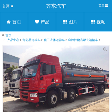
齐东汽车
首页
菜单
首页
产品
图片
视频
首页
产品中心
>
危化品运输车
>
化工液体运输车
>
腐蚀性物品罐式运输车
>