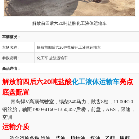
解放前四后六20吨盐酸化工液体运输车
车辆概况：
车辆名称：
解放前四后六20吨盐酸化工液体运输车
参数说明：
化工车 盐酸运输车
商品详情：
解放前四后六20吨盐酸
化工液体运输车
亮点
底盘配置
青岛悍V高顶驾驶室，锡柴240马力，陕齿8档，11.00R20
钢丝胎，轴距1900+4160+1350,457后桥，前盘，ABS，限速，
空调
运输介质
适合运输各种 汽油，柴油，植物油，煤油，乙醇，甲醇，