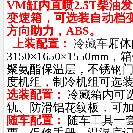
VM缸内直喷2.5T柴
变速箱，可选装自动档
方向助力，ABS。
上装配置：
冷藏车
厢体
3150×1650×1550
聚氨酯保温层，不锈钢门
度机组，制冷机组可选
选装配置：
冷藏箱内可
轨、防滑铝花纹板，可
随车配置：
随车工具一
票、保修手册、温湿底