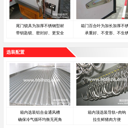
尾门锁具为加厚不锈钢型材
箱门百合叶为加长加厚不
带钥匙锁、密封好、更安全
承重好、不变形、不生
选装配置
箱内选装铝合金通风槽
箱内顶选装导轨+肉钩
确保冷气循环均衡无死角
拉生鲜猪肉方便