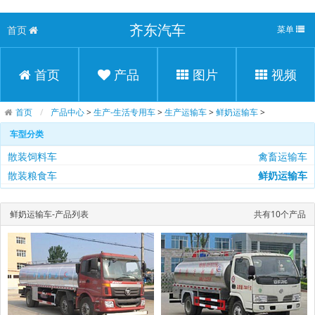
齐东汽车
首页
菜单
首页
产品
图片
视频
首页
产品中心
>
生产-生活专用车
>
生产运输车
>
鲜奶运输车
>
车型分类
散装饲料车
禽畜运输车
散装粮食车
鲜奶运输车
鲜奶运输车-产品列表
共有10个产品