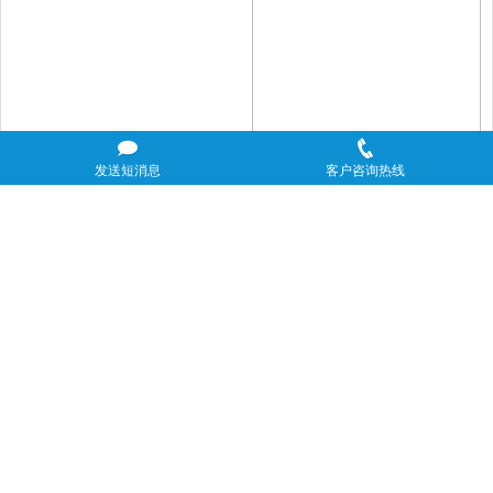
发送短消息
客户咨询热线