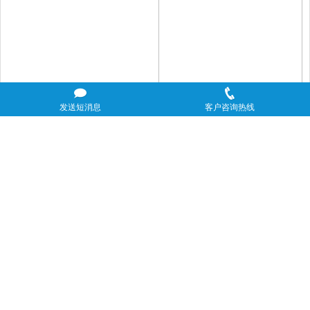
发送短消息
客户咨询热线