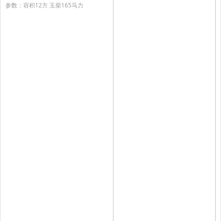
参数：容积12方 玉柴165马力