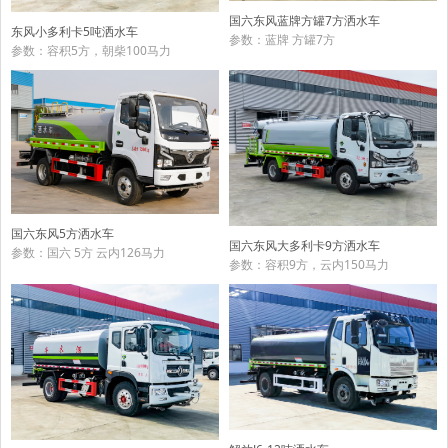
国六东风蓝牌方罐7方洒水车
东风小多利卡5吨洒水车
参数：蓝牌 方罐7方
参数：容积5方，朝柴100马力
国六东风5方洒水车
国六东风大多利卡9方洒水车
参数：国六 5方 云内126马力
参数：容积9方，云内150马力