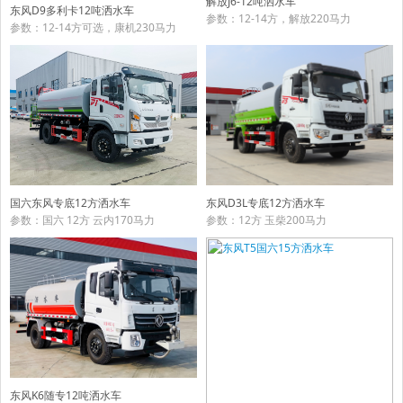
解放J6-12吨洒水车
东风D9多利卡12吨洒水车
参数：12-14方，解放220马力
参数：12-14方可选，康机230马力
国六东风专底12方洒水车
东风D3L专底12方洒水车
参数：国六 12方 云内170马力
参数：12方 玉柴200马力
东风K6随专12吨洒水车