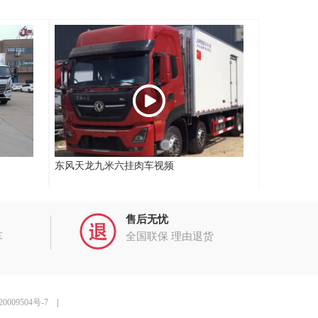
东风天龙九米六挂肉车视频
售后无忧
车
全国联保 理由退货
0009504号-7
|