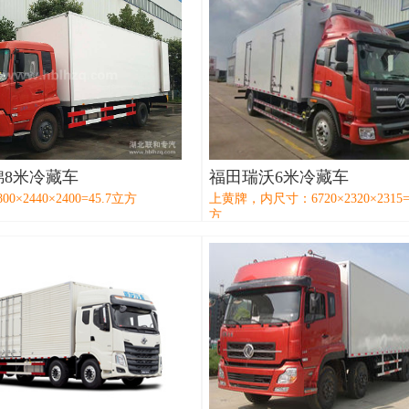
锦8米冷藏车
福田瑞沃6米冷藏车
0×2440×2400=45.7立方
上黄牌，内尺寸：6720×2320×2315=
方