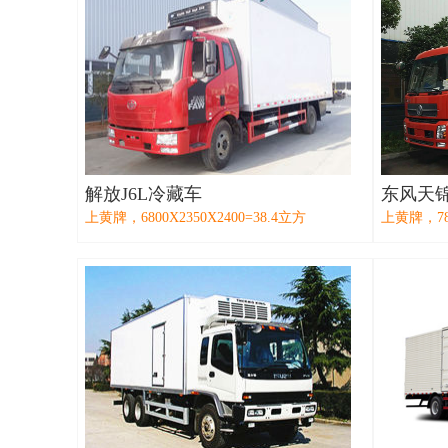
解放J6L冷藏车
东风天
上黄牌，6800X2350X2400=38.4立方
上黄牌，780