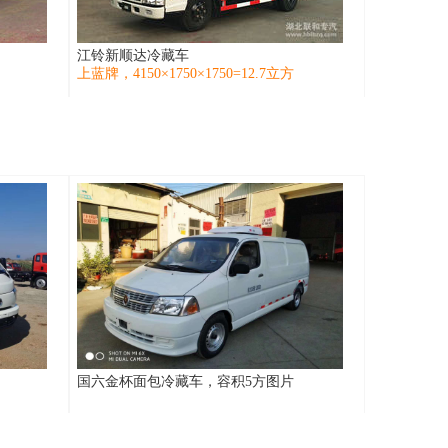
江铃新顺达冷藏车
上蓝牌，4150×1750×1750=12.7立方
国六金杯面包冷藏车，容积5方图片