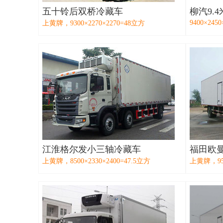
五十铃后双桥冷藏车
柳汽9.
9400×2450
上黄牌，9300×2270×2270=48立方
江淮格尔发小三轴冷藏车
福田欧
上黄牌，8500×2330×2400=47.5立方
上黄牌，953