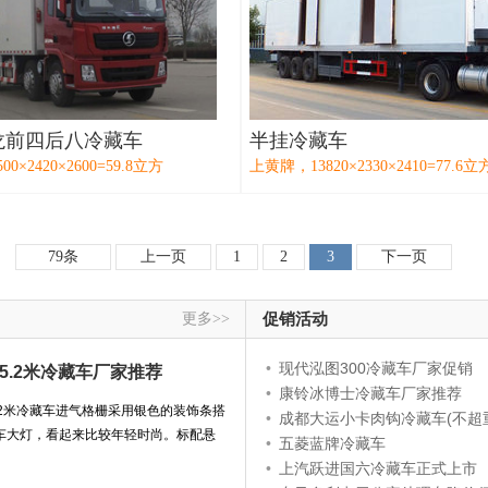
龙前四后八冷藏车
半挂冷藏车
0×2420×2600=59.8立方
上黄牌，13820×2330×2410=77.6立
79条
上一页
1
2
3
下一页
更多>>
促销活动
•
现代泓图300冷藏车厂家促销
5.2米冷藏车厂家推荐
•
康铃冰博士冷藏车厂家推荐
 2米冷藏车进气格栅采用银色的装饰条搭
•
成都大运小卡肉钩冷藏车(不超
行车大灯，看起来比较年轻时尚。标配悬
•
五菱蓝牌冷藏车
•
上汽跃进国六冷藏车正式上市