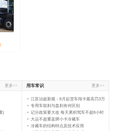
方
更多>>
用车常识
更多>>
•
江苏治超新规：8月起货车闯卡最高罚3万
•
专用车鼓刹与盘刹有何区别
重)
•
记分政策要大改 每天累积驾车不超8小时
•
大运不超重蓝牌小卡冷藏车
•
冷藏车的结构特点及技术应用