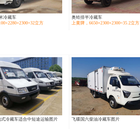
米冷藏车
奥铃排半冷藏车
0×2280×2300=32立方
上黄牌，6650×2300×2300=35.2立方
包式冷藏车适合中短途运输图片
飞碟国六柴油冷藏车图片