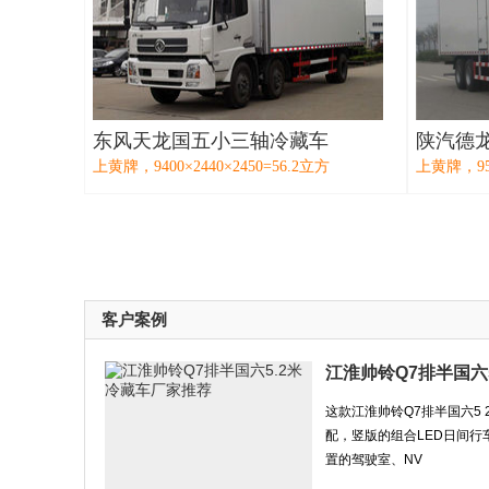
东风天龙国五小三轴冷藏车
陕汽德
上黄牌，9400×2440×2450=56.2立方
上黄牌，950
客户案例
江淮帅铃Q7排半国六
这款江淮帅铃Q7排半国六5
配，竖版的组合LED日间
置的驾驶室、NV