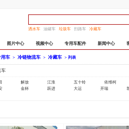
洒水车
油罐车
垃圾车
扫路车
冷藏车
图片中心
视频中心
专用车配件
新闻中心
专用车
冷链物流车
冷藏车
>
>
> 列表
运车
田
解放
江淮
五十铃
依维柯
安
金杯
跃进
大运
开瑞