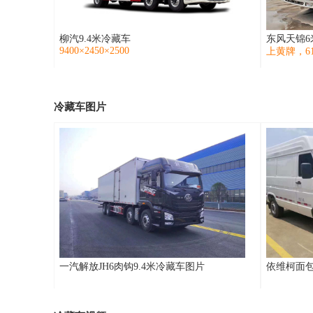
柳汽9.4米冷藏车
东风天锦6
9400×2450×2500
上黄牌，610
冷藏车图片
一汽解放JH6肉钩9.4米冷藏车图片
依维柯面