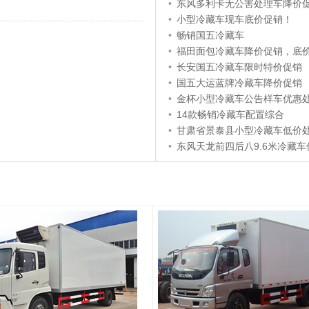
•
东风多利卡无公害处理车降价
•
小型冷藏车现车底价促销！
•
畅销国五冷藏车
•
福田面包冷藏车降价促销，底
•
长安国五冷藏车限时特价促销
•
国五大运蓝牌冷藏车降价促销
•
金杯小型冷藏车公告样车优惠
•
14款畅销冷藏车配置综合
•
甘肃省景泰县小型冷藏车低价
•
东风天龙前四后八9.6米冷藏