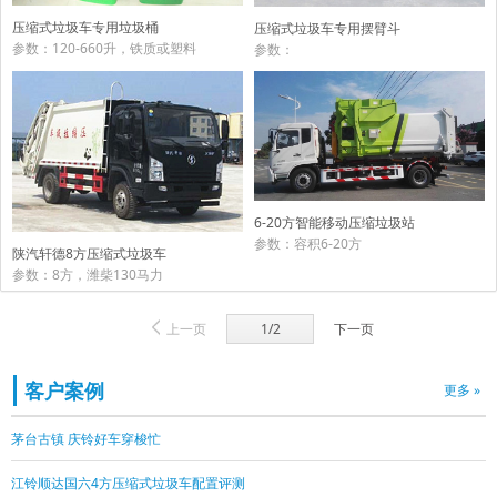
压缩式垃圾车专用垃圾桶
压缩式垃圾车专用摆臂斗
参数：120-660升，铁质或塑料
参数：
6-20方智能移动压缩垃圾站
参数：容积6-20方
陕汽轩德8方压缩式垃圾车
参数：8方，潍柴130马力
上一页
1/2
下一页
客户案例
更多 »
茅台古镇 庆铃好车穿梭忙
江铃顺达国六4方压缩式垃圾车配置评测