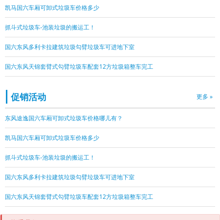
凯马国六车厢可卸式垃圾车价格多少
抓斗式垃圾车-池装垃圾的搬运工！
国六东风多利卡拉建筑垃圾勾臂垃圾车可进地下室
国六东风天锦套臂式勾臂垃圾车配套12方垃圾箱整车完工
促销活动
更多 »
东风途逸国六车厢可卸式垃圾车价格哪儿有？
凯马国六车厢可卸式垃圾车价格多少
抓斗式垃圾车-池装垃圾的搬运工！
国六东风多利卡拉建筑垃圾勾臂垃圾车可进地下室
国六东风天锦套臂式勾臂垃圾车配套12方垃圾箱整车完工